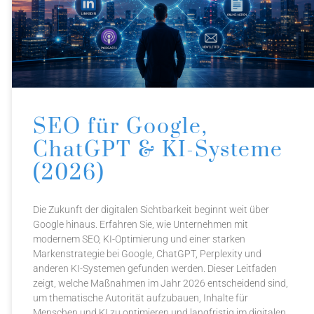
SEO für Google,
ChatGPT & KI-Systeme
(2026)
Die Zukunft der digitalen Sichtbarkeit beginnt weit über
Google hinaus. Erfahren Sie, wie Unternehmen mit
modernem SEO, KI-Optimierung und einer starken
Markenstrategie bei Google, ChatGPT, Perplexity und
anderen KI-Systemen gefunden werden. Dieser Leitfaden
zeigt, welche Maßnahmen im Jahr 2026 entscheidend sind,
um thematische Autorität aufzubauen, Inhalte für
Menschen und KI zu optimieren und langfristig im digitalen