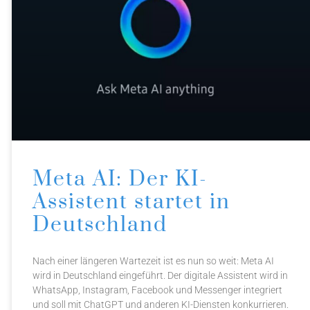
Meta AI: Der KI-
Assistent startet in
Deutschland
Nach einer längeren Wartezeit ist es nun so weit: Meta AI
wird in Deutschland eingeführt. Der digitale Assistent wird in
WhatsApp, Instagram, Facebook und Messenger integriert
und soll mit ChatGPT und anderen KI-Diensten konkurrieren.