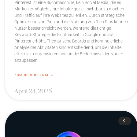
Pinterest ist eine Suchmaschine, kein Social Media, die es
Marken ermöglicht, ihre Inhalte gezielt sichtbar zu machen
und Traffic auf ihre Websites zu lenken. Durch strategische
Optimierung von Pins und die Nutzung von Rich Pins können
Nutzer besser erreicht werden, während die richtige
Keyword-Strategie die Sichtbarkeit in Google und auf
Pinterest erhöht. Thematische Boards und kontinuierliche
Analyse der Aktivitäten sind entscheidend, um die Inhalte
effektiv zu organisieren und an die Bedürfnisse der Nutzer
anzupassen.
ZUM BLOGBEITRAG »
April 24, 2025
KI