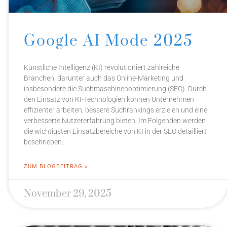
Google AI Mode 2025
Künstliche Intelligenz (KI) revolutioniert zahlreiche
Branchen, darunter auch das Online-Marketing und
insbesondere die Suchmaschinenoptimierung (SEO). Durch
den Einsatz von KI-Technologien können Unternehmen
effizienter arbeiten, bessere Suchrankings erzielen und eine
verbesserte Nutzererfahrung bieten. Im Folgenden werden
die wichtigsten Einsatzbereiche von KI in der SEO detailliert
beschrieben.
ZUM BLOGBEITRAG »
November 29, 2025