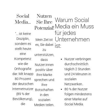
Social
Nutzen
Warum Social
Media...
Sie Ihre
Media ein Muss
Potenzial!
für jedes
"... ist keine
Unternehmen
Disziplin,
Mein Ziel ist
sondern es
ist:
es, Sie dabei
stellt heute
zu
eine
unterstützen,
Kompetenz
Nutzer verbringen
dass
wie die
durchschnittlich
Nutzer:innen
Orthografie
täglich 2 Stunden
positiv über
dar. Mit knapp
und 24 Minuten in
Ihre Marke
80 Prozent
sozialen
sprechen und
der deutschen
Netzwerken.
Ihre
Internetnutzer
80 % der Nutzer
Botschaften
(89 % der
folgen mindestens
in den
Bevölkerung),
einer Marke auf
sozialen
die
Social Media.
Medien teilen.