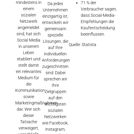
mindestens in
71 % der
Da jedes
einem
Verbraucher sagen,
Unternehmen
sozialen
dass Social-Media-
einzigartig ist,
Netzwerk
Empfehlungen die
entwickeln wir
angemeldet
Kaufentscheidung
gemeinsam
sind, hat sich
beeinflussen.
spezielle
Social Media
Lösungen, die
Quelle: Statista
in unserem
auf Ihre
Leben
individuellen
etabliert und
Anforderungen
stellt damit
zugeschnitten
ein relevantes
sind. Dabei
Medium für
sprechen wir
die
Ihre
Kommunikation
Zielgruppen
sowie
auf den
Marketingmaßnahmen
wichtigsten
dar. Wer sich
sozialen
dieser
Netzwerken
Tatsache
wie Facebook,
verweigert,
Instagram,