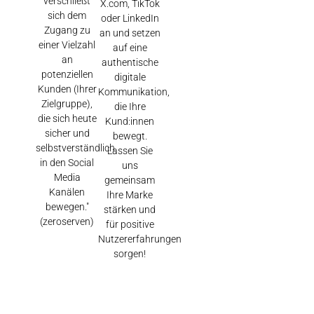
verschließt
X.com, TikTok
sich dem
oder LinkedIn
Zugang zu
an und setzen
einer Vielzahl
auf eine
an
authentische
potenziellen
digitale
Kunden (Ihrer
Kommunikation,
Zielgruppe),
die Ihre
die sich heute
Kund:innen
sicher und
bewegt.
selbstverständlich
Lassen Sie
in den Social
uns
Media
gemeinsam
Kanälen
Ihre Marke
bewegen."
stärken und
(zeroserven)
für positive
Nutzererfahrungen
sorgen!